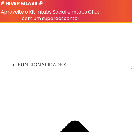
🎉 NIVER MLABS 🎉
Ir
para
Aproveite o Kit mLabs Social e mLabs Chat
o
com um superdesconto!
conteúdo
FUNCIONALIDADES