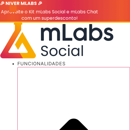
🎉 NIVER MLABS 🎉
Ir
para
Aproveite o Kit mLabs Social e mLabs Chat
o
com um superdesconto!
conteúdo
FUNCIONALIDADES