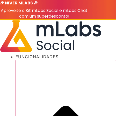
🎉 NIVER MLABS 🎉
Ir
para
Aproveite o Kit mLabs Social e mLabs Chat
o
com um superdesconto!
conteúdo
FUNCIONALIDADES