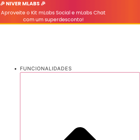
🎉 NIVER MLABS 🎉
Ir
para
Aproveite o Kit mLabs Social e mLabs Chat
o
com um superdesconto!
conteúdo
FUNCIONALIDADES