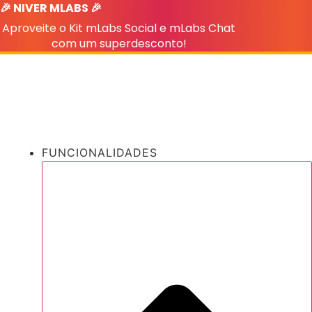
🎉 NIVER MLABS 🎉
Ir
para
Aproveite o Kit mLabs Social e mLabs Chat
o
com um superdesconto!
conteúdo
FUNCIONALIDADES