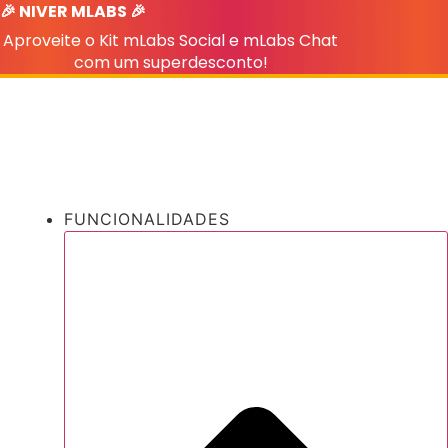
🎉 NIVER MLABS 🎉
Ir
para
Aproveite o Kit mLabs Social e mLabs Chat
o
com um superdesconto!
conteúdo
FUNCIONALIDADES