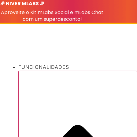
🎉 NIVER MLABS 🎉
Ir
para
Aproveite o Kit mLabs Social e mLabs Chat
o
com um superdesconto!
conteúdo
FUNCIONALIDADES