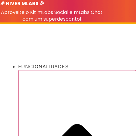
🎉 NIVER MLABS 🎉
Ir
para
Aproveite o Kit mLabs Social e mLabs Chat
o
com um superdesconto!
conteúdo
FUNCIONALIDADES