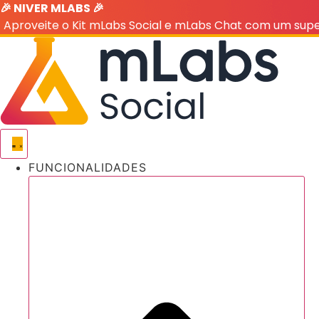
🎉 NIVER MLABS 🎉
Ir
Aproveite o Kit mLabs Social e mLabs Chat com um sup
para
o
conteúdo
FUNCIONALIDADES