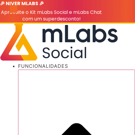
🎉 NIVER MLABS 🎉
Ir
para
Aproveite o Kit mLabs Social e mLabs Chat
o
com um superdesconto!
conteúdo
FUNCIONALIDADES